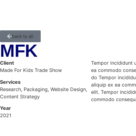
back to all
MFK
Client
Tempor incididunt u
Made For Kids Trade Show
ea commodo consequa
do Tempor incididun
Services
aliquip ex ea commo
Research, Packaging, Website Design,
elit. Tempor incidi
Content Strategy
commodo consequ
Year
2021